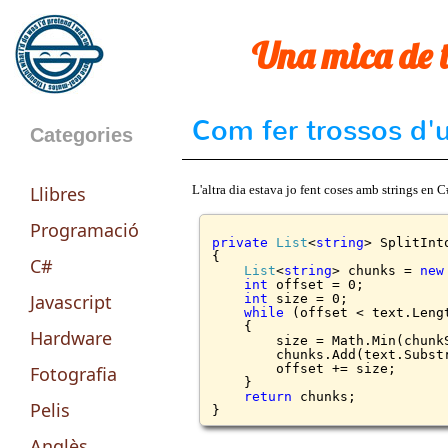
Una mica de t
Com fer trossos d'un
Categories
Llibres
L'altra dia estava jo fent coses amb strings en C
Programació
private
List
<
string
> SplitInt
{

C#
List
<
string
> chunks = 
new
int
 offset = 0;

Javascript
int
 size = 0;

while
 (offset < text.Lengt
    {

Hardware
	size = Math.Min(chunkSize, text.Length - offset);

	chunks.Add(text.Substring(offset, size));

	offset += size;

Fotografia
    }

return
 chunks;

Pelis
Anglès