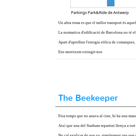
Parkings Park&Ride de Antwerp
Un altra tema es que el millor transport és aqu
La normativa d'edificació de Barcelona no té el
Apart d'aprofitar l'energia eólica de comarque
Ens mereixem extingir-nos
The Beekeeper
Feia temps que no anava al cine, hi ha una man
Així que una del Statham repartint llenya a tort 
No cal explicar de que va, simplement uns que mo