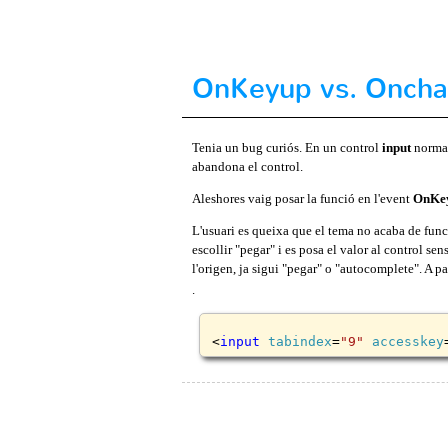
OnKeyup vs. Oncha
Tenia un bug curiós. En un control
input
normal
abandona el control.
Aleshores vaig posar la funció en l'event
OnKe
L'usuari es queixa que el tema no acaba de funci
escollir "pegar" i es posa el valor al control sen
l'origen, ja sigui "pegar" o "autocomplete". A pa
.
<
input
tabindex
=
"9"
accesskey