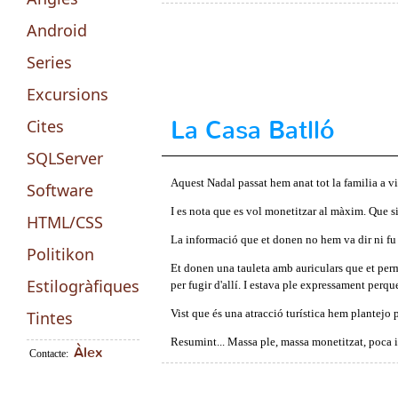
Android
Series
Excursions
La Casa Batlló
Cites
SQLServer
Aquest Nadal passat hem anat tot la familia a visi
Software
I es nota que es vol monetitzar al màxim. Que si
HTML/CSS
La informació que et donen no hem va dir ni fu ni
Politikon
Et donen una tauleta amb auriculars que et perme
Estilogràfiques
per fugir d'allí. I estava ple expressament perqu
Vist que és una atracció turística hem plantejo p
Tintes
Resumint... Massa ple, massa monetitzat, poca 
Àlex
Contacte: