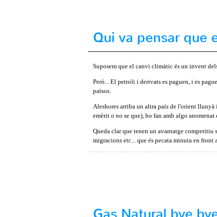
Qui va pensar que 
Suposem que el canvi climàtic és un invent dels 
Però... El petroli i derivats es paguen, i es pag
països.
Aleshores arriba un altra país de l'orient llunyà
emèrit o no se que), ho fan amb algo anomenat e
Queda clar que tenen un avantatge competitiu sob
migracions etc... que és pecata minuta en front a
Gas Natural bye by